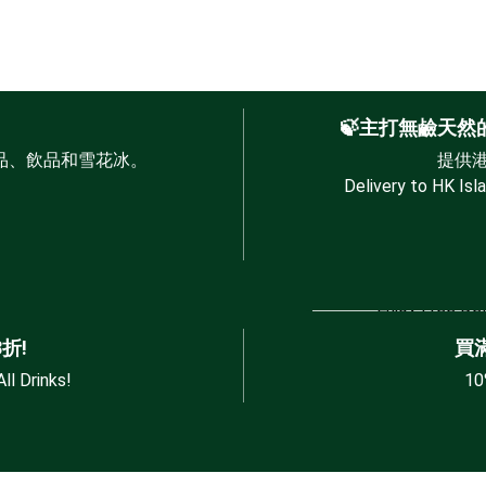
🍃主打無鹼天
、飲品和雪花冰。

提供港
Delivery to HK Isla
買滿指
Enjoy Free De
折!
買
ll Drinks!
10