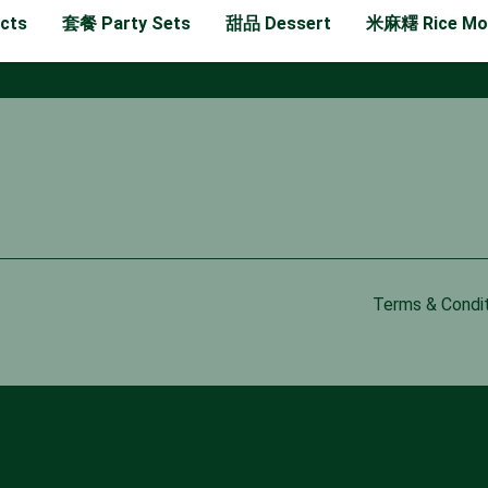
cts
套餐 Party Sets
甜品 Dessert
米麻糬 Rice Mo
Terms & Condi